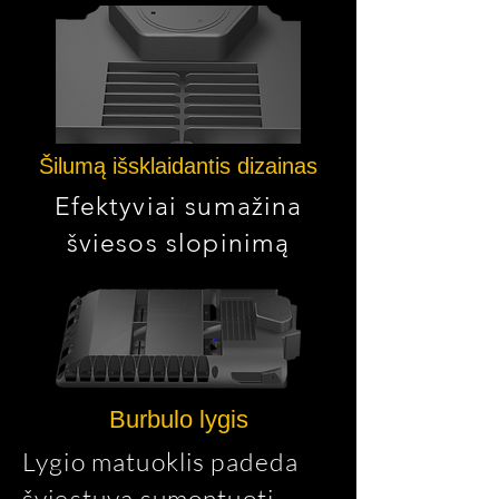
Šilumą išsklaidantis dizainas
Efektyviai sumažina
šviesos slopinimą
Burbulo lygis
Lygio matuoklis padeda
šviestuvą sumontuoti