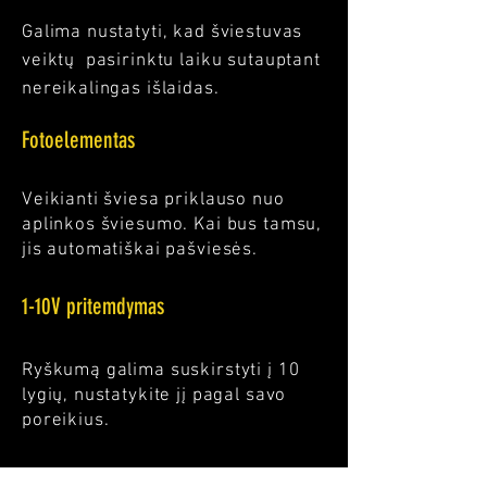
Galima nustatyti, kad šviestuvas
veiktų pasirinktu laiku sutauptant
nereikalingas išlaidas.
Fotoelementas
Veikianti šviesa priklauso nuo
aplinkos šviesumo. Kai bus tamsu,
jis automatiškai pašviesės.
1-10V pritemdymas
Ryškumą galima suskirstyti į 10
lygių, nustatykite jį pagal savo
poreikius.
MONTAVIMAS TIPAI