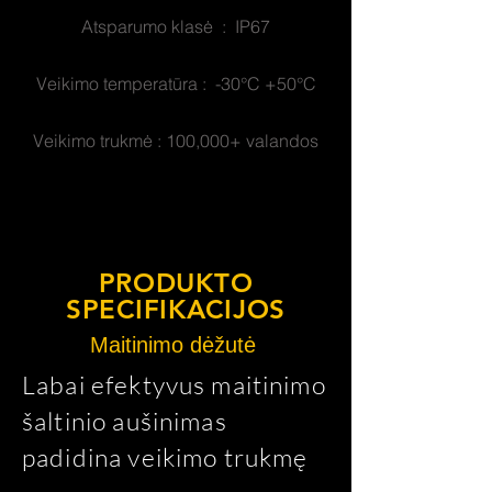
Atsparumo klasė : IP67
Veikimo temperatūra : -30°C +50°C
Veikimo trukmė : 100,000+ valandos
PRODUKTO
SPECIFIKACIJOS
Maitinimo dėžutė
Labai efektyvus maitinimo
šaltinio aušinimas
padidina veikimo trukmę