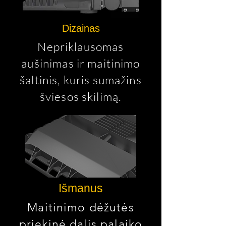
Dizainas
Nepriklausomas
aušinimas ir maitinimo
šaltinis, kuris sumažins
šviesos skilimą.
Išmanus
Maitinimo dėžutės
priekinė dalis palaiko