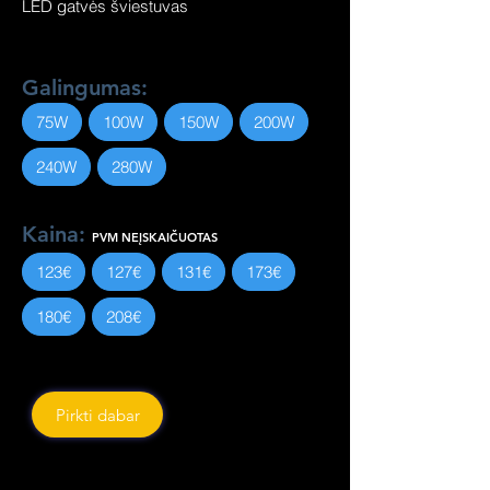
LED gatvės šviestuvas
Galingumas:
75W
100W
150W
200W
240W
280W
Kaina:
PVM NEĮSKAIČUOTAS
123€
127€
131€
173€
180€
208€
Pirkti dabar