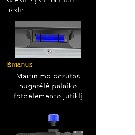
tiksliai
Išmanus
Maitinimo dėžutės
nugarėlė palaiko
fotoelemento jutiklį