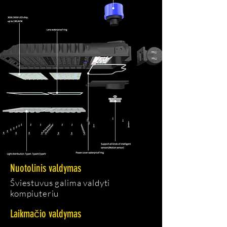
Nuotolinis valdymas
Šviestuvus galima valdyti
kompiuteriu
Laikmačio valdymas