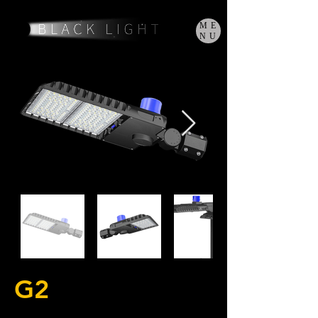
ME
NU
G2