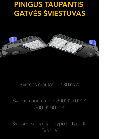
PINIGUS TAUPANTIS
GATVĖS ŠVIESTUVAS
Šviesos srautas : 180lm/W
Šviesos spektras : 3000K 4000K
5000K 6000K
Šviesos kampas : Type II, Type III,
Type IV