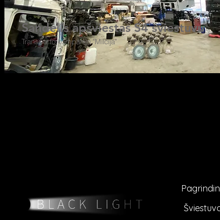
Sandėlis apšviestas S4 šviestuvu
Transporto kompanija "Milčija"
Pagrindin
Šviestuva