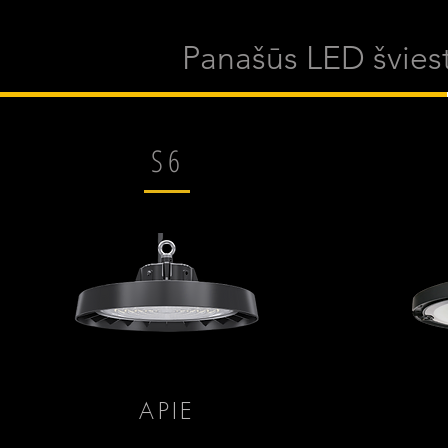
Panašūs LED švies
S6
APIE