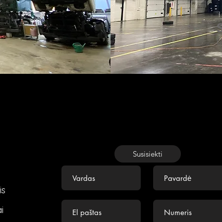
U
Susisiekti
is
i