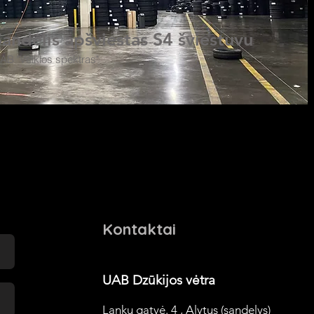
Sandėlis apšviestas S4 šviestuvu
AB "Veiklos spektras"
Kontaktai
UAB Dzūkijos vėtra
Lankų gatvė. 4 , Alytus (sandel
ys)