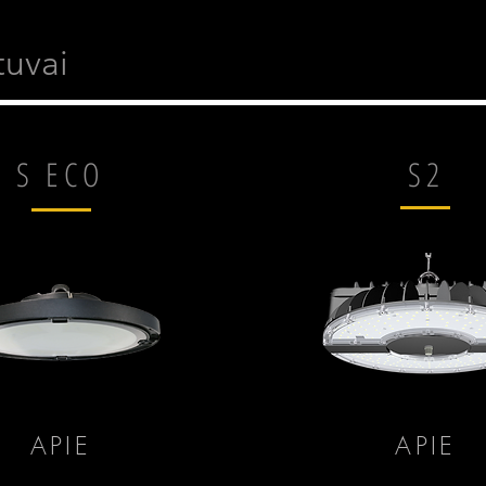
tuvai
S ECO
S2
APIE
APIE