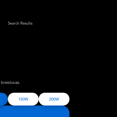
Search Results
 šviestuvas.
150W
200W