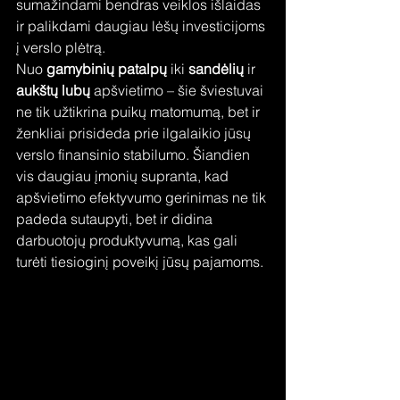
sumažindami bendras veiklos išlaidas 
ir palikdami daugiau lėšų investicijoms 
į verslo plėtrą.
Nuo 
gamybinių patalpų
 iki 
sandėlių
 ir 
aukštų lubų
 apšvietimo – šie šviestuvai 
ne tik užtikrina puikų matomumą, bet ir 
ženkliai prisideda prie ilgalaikio jūsų 
verslo finansinio stabilumo. Šiandien 
vis daugiau įmonių supranta, kad 
apšvietimo efektyvumo gerinimas ne tik 
padeda sutaupyti, bet ir didina 
darbuotojų produktyvumą, kas gali 
turėti tiesioginį poveikį jūsų pajamoms.