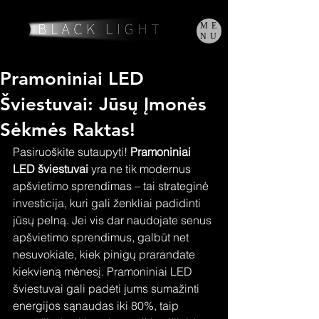
ME
NU
Pramoniniai LED
Šviestuvai: Jūsų Įmonės
Sėkmės Raktas!
Pasiruoškite sutaupyti! 
Pramoniniai 
LED šviestuvai
 yra ne tik modernus 
apšvietimo sprendimas – tai strateginė 
investicija, kuri gali ženkliai padidinti 
jūsų pelną. Jei vis dar naudojate senus 
apšvietimo sprendimus, galbūt net 
nesuvokiate, kiek pinigų prarandate 
kiekvieną mėnesį. Pramoniniai LED 
šviestuvai gali padėti jums sumažinti 
energijos sąnaudas iki 80%, taip 