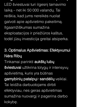
LED šviestuvai turi ilgesnį tarnavimo 
laiką – net iki 50 000 valandų. Tai 
reiškia, kad jums nereikės nuolat 
galvoti apie apšvietimo pakeitimą. 
Ilgaamžiškumas sumažina 
eksploatacijos ir priežiūros kaštus, 
todėl jūsų investicija greitai atsiperka.
3. Optimalus Apšvietimas: Efektyvumui 
Nėra Ribų
Tinkamai parinkti 
aukštų lubų 
šviestuvai
 užtikrina tolygų ir intensyvų 
apšvietimą, kuris yra būtinas 
gamybinių patalpų
ir 
sandėlių
 veiklai. 
Tai leidžia darbuotojams dirbti 
efektyviau, nes geras apšvietimas 
sumažina nuovargį ir pagerina darbo 
kokybę.