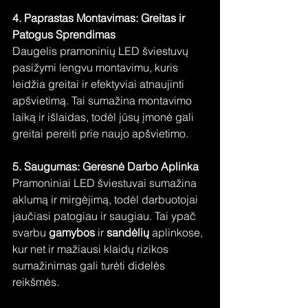
4. Paprastas Montavimas: Greitas ir 
Patogus Sprendimas
Daugelis pramoninių LED šviestuvų 
pasižymi lengvu montavimu, kuris 
leidžia greitai ir efektyviai atnaujinti 
apšvietimą. Tai sumažina montavimo 
laiką ir išlaidas, todėl jūsų įmonė gali 
greitai pereiti prie naujo apšvietimo.
5. Saugumas: Geresnė Darbo Aplinka
Pramoniniai LED šviestuvai sumažina 
aklumą ir mirgėjimą, todėl darbuotojai 
jaučiasi patogiau ir saugiau. Tai ypač 
svarbu 
gamybos
 ir 
sandėlių
 aplinkose, 
kur net ir mažiausi klaidų rizikos 
sumažinimas gali turėti didelės 
reikšmės.