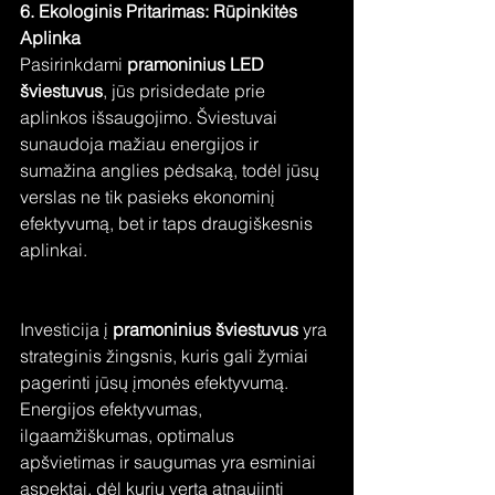
6. Ekologinis Pritarimas: Rūpinkitės 
Aplinka
Pasirinkdami 
pramoninius LED 
šviestuvus
, jūs prisidedate prie 
aplinkos išsaugojimo. Šviestuvai 
sunaudoja mažiau energijos ir 
sumažina anglies pėdsaką, todėl jūsų 
verslas ne tik pasieks ekonominį 
efektyvumą, bet ir taps draugiškesnis 
aplinkai.
Investicija į 
pramoninius šviestuvus
 yra 
strateginis žingsnis, kuris gali žymiai 
pagerinti jūsų įmonės efektyvumą. 
Energijos efektyvumas, 
ilgaamžiškumas, optimalus 
apšvietimas ir saugumas yra esminiai 
aspektai, dėl kurių verta atnaujinti 