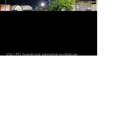
Visi LED šviestuvai viename puslapyje
blacklight.lt
Raskite jums reikalingus produktus ir
susisiekite su mumis.
Pagrindinis
Šviestuvai
Apie mus
Projektai