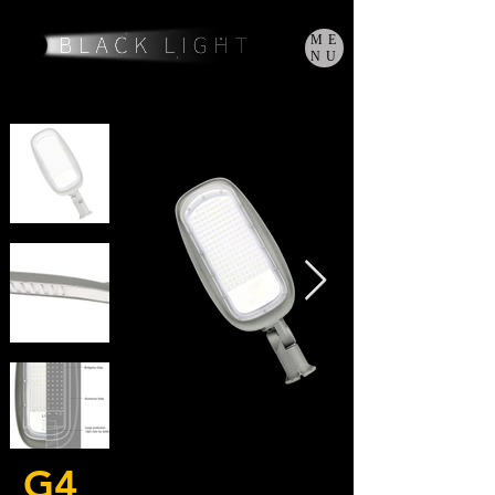
ME
NU
G4