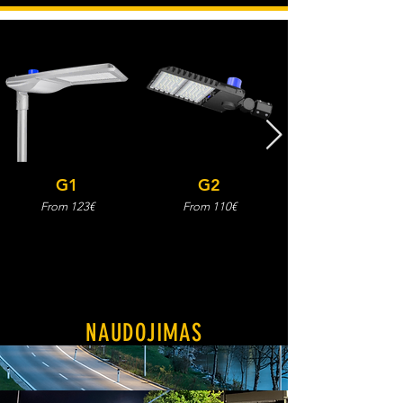
G1
G2
From 123€
From 110€
NAUDOJIMAS